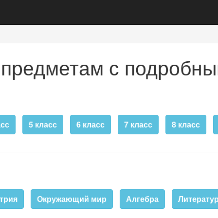
 предметам с подробны
асс
5 класс
6 класс
7 класс
8 класс
трия
Окружающий мир
Алгебра
Литератур