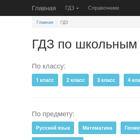
Главная
ГДЗ
Справочники
Главная
ГДЗ
ГДЗ по школьным
По классу:
1 класс
2 класс
3 класс
4 кл
По предмету:
Русский язык
Математика
Геоме