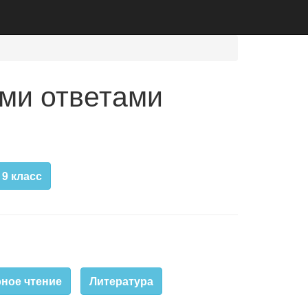
ми ответами
9 класс
ное чтение
Литература